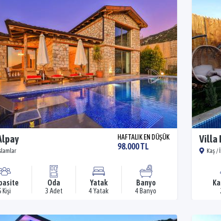
Alpay
HAFTALIK EN DÜŞÜK
Villa
98.000 TL
İslamlar
Kaş / 
pasite
Oda
Yatak
Banyo
Ka
6 Kişi
3 Adet
4 Yatak
4 Banyo