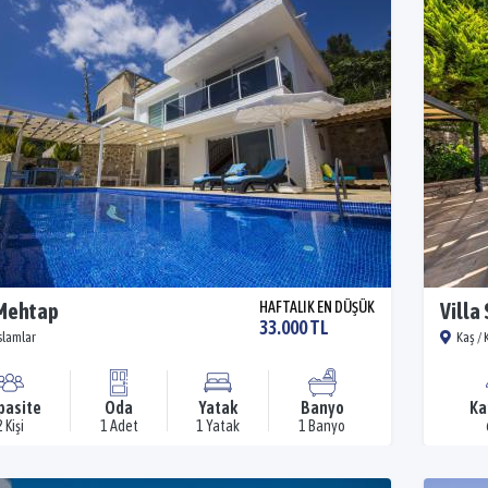
 Mehtap
HAFTALIK EN DÜŞÜK
Villa
33.000 TL
İslamlar
Kaş / 
pasite
Oda
Yatak
Banyo
Ka
2 Kişi
1 Adet
1 Yatak
1 Banyo