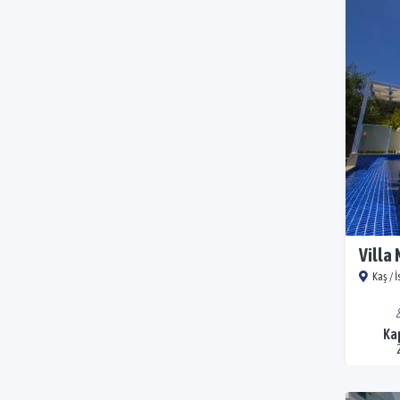
Villa
Kaş / 
Ka