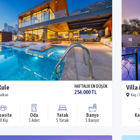
Kule
HAFTALIK EN DÜŞÜK
Villa 
254.000 TL
Kalkan
Kaş / 
pasite
Oda
Yatak
Banyo
Ka
0 Kişi
5 Adet
5 Yatak
5 Banyo