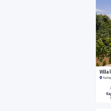
Villa
Kartep
Ka