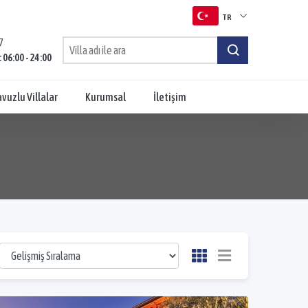
TR
7
TR
: 06:00 - 24:00
EN
vuzlu Villalar
Kurumsal
İletişim
RU