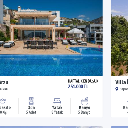
Arzu
HAFTALIK EN DÜŞÜK
Villa
254.000 TL
Kalkan
Sapan
pasite
Oda
Yatak
Banyo
Ka
0 Kişi
5 Adet
8 Yatak
5 Banyo