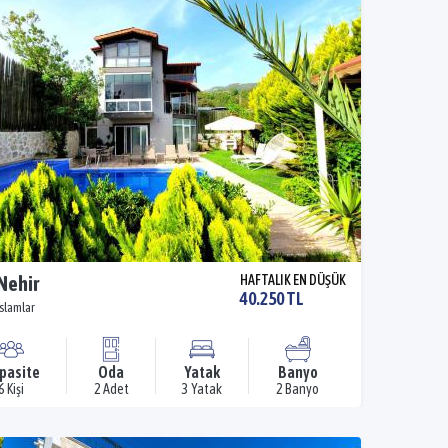
 Nehir
HAFTALIK EN DÜŞÜK
40.250 TL
İslamlar
pasite
Oda
Yatak
Banyo
6 Kişi
2 Adet
3 Yatak
2 Banyo