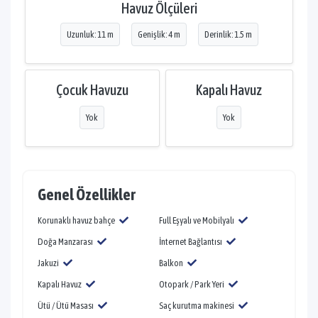
Havuz Ölçüleri
Uzunluk: 11 m
Genişlik: 4 m
Derinlik: 1.5 m
Çocuk Havuzu
Kapalı Havuz
Yok
Yok
Genel Özellikler
Korunaklı havuz bahçe
Full Eşyalı ve Mobilyalı
Doğa Manzarası
İnternet Bağlantısı
Jakuzi
Balkon
Kapalı Havuz
Otopark / Park Yeri
Ütü / Ütü Masası
Saç kurutma makinesi