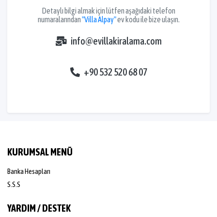
Detaylı bilgi almak için lütfen aşağıdaki telefon
numaralarından
"Villa Alpay"
ev kodu ile bize ulaşın.
info@evillakiralama.com
+90 532 520 68 07
KURUMSAL MENÜ
Banka Hesapları
S.S.S
YARDIM / DESTEK