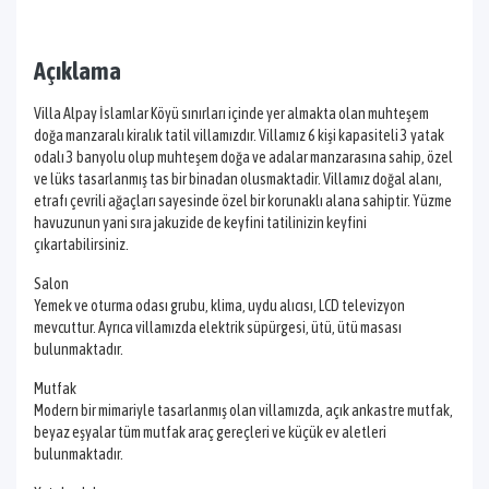
Açıklama
Villa Alpay İslamlar Köyü sınırları içinde yer almakta olan muhteşem
doğa manzaralı kiralık tatil villamızdır. Villamız 6 kişi kapasiteli 3 yatak
odalı 3 banyolu olup muhteşem doğa ve adalar manzarasına sahip, özel
ve lüks tasarlanmış tas bir binadan olusmaktadir. Villamız doğal alanı,
etrafı çevrili ağaçları sayesinde özel bir korunaklı alana sahiptir. Yüzme
havuzunun yani sıra jakuzide de keyfini tatilinizin keyfini
çıkartabilirsiniz.
Salon
Yemek ve oturma odası grubu, klima, uydu alıcısı, LCD televizyon
mevcuttur. Ayrıca villamızda elektrik süpürgesi, ütü, ütü masası
bulunmaktadır.
Mutfak
Modern bir mimariyle tasarlanmış olan villamızda, açık ankastre mutfak,
beyaz eşyalar tüm mutfak araç gereçleri ve küçük ev aletleri
bulunmaktadır.