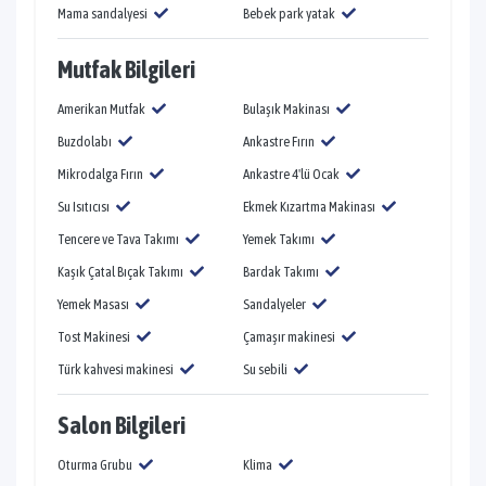
Mama sandalyesi
Bebek park yatak
Mutfak Bilgileri
Amerikan Mutfak
Bulaşık Makinası
Buzdolabı
Ankastre Fırın
Mikrodalga Fırın
Ankastre 4'lü Ocak
Su Isıtıcısı
Ekmek Kızartma Makinası
Tencere ve Tava Takımı
Yemek Takımı
Kaşık Çatal Bıçak Takımı
Bardak Takımı
Yemek Masası
Sandalyeler
Tost Makinesi
Çamaşır makinesi
Türk kahvesi makinesi
Su sebili
Salon Bilgileri
Oturma Grubu
Klima