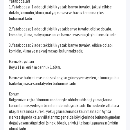
Yatak odaları
1.Yatak odası ;1 adet çift kişilik yatak, banyo tuvalet, jakuzi elbise
dolabı, komodin, klima, makyaj masası ve havuz terasına çıkış
bulunmaktadır.
2.Yatak odası; 1 adet çift kişilik yatak banyo tuvalet elbise dolabı,
komodin, klima, makyaj masası ve havuz terasına çıkış bulunmaktadır.
3.Yatak odası; 2 adet tek kisilik yatak, banyo tuvalet, elbise dolabi,
komidin, klima ve makyaj masasi bulunmaktadir.
Havuz Boyutları
Boyu 11 m, eni 4 m derinlik 1,60 m.
Havuz ve bahçe terasında şezlonglar, güneş şemsiyeleri, oturma grubu,
barbekü, masa-sandalyeler bulunmaktadır.
Konum
Bölgemizin coğrafi konumu nedeniyle oldukça dik dağ yamaçlarına
konumlanmış yerleşim birimlerinden oluşmaktadır. Bu nedenle villalara
ulaşım sırasında sürekli yokuş çıkma zorunda kalınmaktadır. Ayrıca
merkez dışında kalan villalarımız genelde köy içlerinde bulunduğundan
doğal yasam sürprizleri (sinek, böcek, ari vb.) ile karşılaşmanız mümkün
olmaktadır.