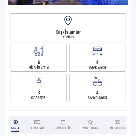
Kaş / İslamlar
KONUM
6
4
MISAFIR SAYISI
YATAK SAYISI
3
4
ODA SAYISI
BANYO SAYISI
GENEL
FIYATLAR
MÜSAITLIK
YORUMLAR
MESAFELER