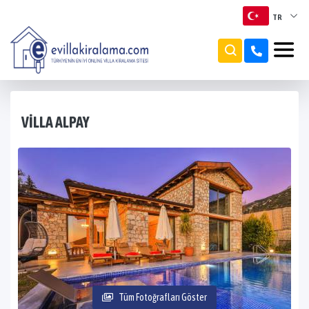
TR
TR
EN
RU
VILLA ALPAY
Tüm Fotoğrafları Göster