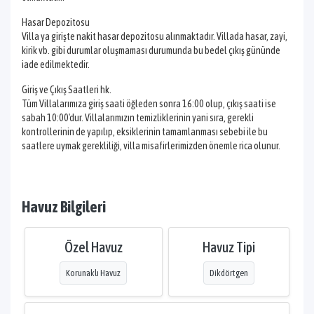
Hasar Depozitosu
Villa ya girişte nakit hasar depozitosu alınmaktadır. Villada hasar, zayi,
kirik vb. gibi durumlar oluşmaması durumunda bu bedel çıkış gününde
iade edilmektedir.
Giriş ve Çıkış Saatleri hk.
Tüm Villalarımıza giriş saati öğleden sonra 16:00 olup, çıkış saati ise
sabah 10:00'dur. Villalarımızın temizliklerinin yani sıra, gerekli
kontrollerinin de yapılıp, eksiklerinin tamamlanması sebebi ile bu
saatlere uymak gerekliliği, villa misafirlerimizden önemle rica olunur.
Havuz Bilgileri
Özel Havuz
Havuz Tipi
Korunaklı Havuz
Dikdörtgen