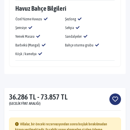
Havuz Bahçe Bilgileri
Özel Yüzme Havuzu
Şezlong
Şemsiye
Sehpa
Yemek Masası
Sandalyeler
Barbekü (Mangal)
Bahçe oturma grubu
Köşk / kamelya
36.286 TL - 73.857 TL
(GECELIK FIYAT ARALIĞI)
Villalar, bir önceki rezervasyondan sonra boşluk bırakılmadan
kiraya verilmektedir. Ev sahibi onayı alınmadan sizden ödeme