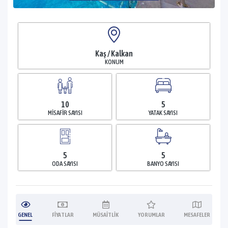
Kaş / Kalkan
KONUM
10
5
MISAFIR SAYISI
YATAK SAYISI
5
5
ODA SAYISI
BANYO SAYISI
GENEL
FIYATLAR
MÜSAITLIK
YORUMLAR
MESAFELER