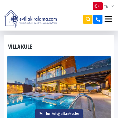
TR
TR
EN
RU
VILLA KULE
Tüm Fotoğrafları Göster