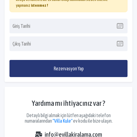
yapmanız
istenmez !
Rezervasyon Yap
Yardıma mı ihtiyacınız var ?
Detaylı bilgi almak için lütfen aşağıdaki telefon
numaralarından
"Villa Kule"
ev kodu ile bize ulaşın.
info@evillakiralama.com