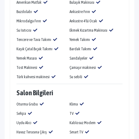
Amerikan Mutfak
Bulaşık Makinası
Buzdolabı
Ankastre Fırın
Mikrodalga Fırın
Ankastre 4'lü Ocak
Su Isıtıcısı
Ekmek Kızartma Makinası
Tencere ve Tava Takımı
Yemek Takımı
Kaşık Çatal Bıçak Takımı
Bardak Takımı
Yemek Masası
Sandalyeler
Tost Makinesi
Çamaşır makinesi
Türk kahvesi makinesi
Su sebili
Salon Bilgileri
Oturma Grubu
Klima
Sehpa
TV
Uydu Alıcı
Kablosuz Modem
Havuz Terasına Çıkış
Smart TV