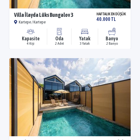
Villa İlayda Lüks Bungalov 3
HAFTALIK EN DÜŞÜK
40.000 TL
Kartepe / Kartepe
Kapasite
Oda
Yatak
Banyo
4 Kişi
2 Adet
3 Yatak
2 Banyo