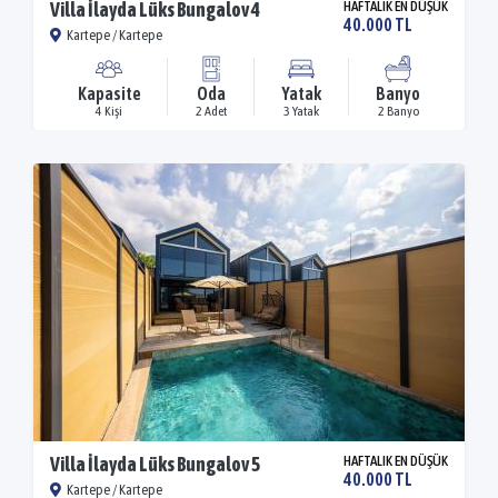
Villa İlayda Lüks Bungalov 4
HAFTALIK EN DÜŞÜK
40.000 TL
Kartepe / Kartepe
Kapasite
Oda
Yatak
Banyo
4 Kişi
2 Adet
3 Yatak
2 Banyo
Villa İlayda Lüks Bungalov 5
HAFTALIK EN DÜŞÜK
40.000 TL
Kartepe / Kartepe