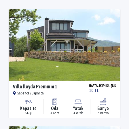
Villa İlayda Premium 1
HAFTALIK EN DÜŞÜK
10 TL
Sapanca / Sapanca
Kapasite
Oda
Yatak
Banyo
8 Kişi
4 Adet
4 Yatak
5 Banyo