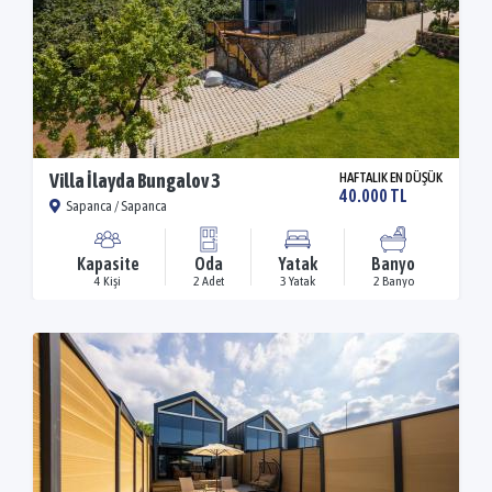
Villa İlayda Bungalov 3
HAFTALIK EN DÜŞÜK
40.000 TL
Sapanca / Sapanca
Kapasite
Oda
Yatak
Banyo
4 Kişi
2 Adet
3 Yatak
2 Banyo