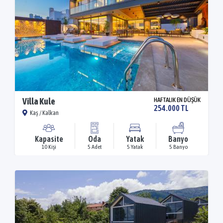
Villa Kule
HAFTALIK EN DÜŞÜK
254.000 TL
Kaş / Kalkan
Kapasite
Oda
Yatak
Banyo
10 Kişi
5 Adet
5 Yatak
5 Banyo