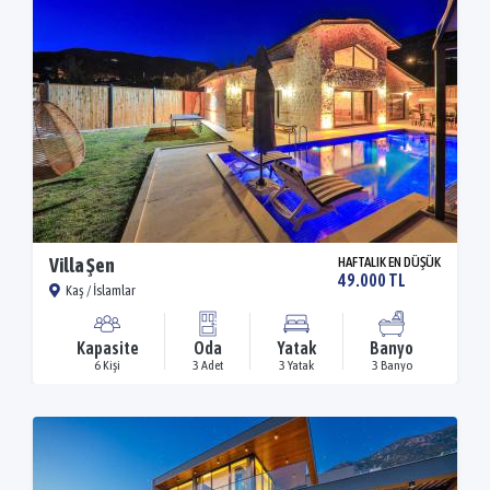
Villa Şen
HAFTALIK EN DÜŞÜK
49.000 TL
Kaş / İslamlar
Kapasite
Oda
Yatak
Banyo
6 Kişi
3 Adet
3 Yatak
3 Banyo