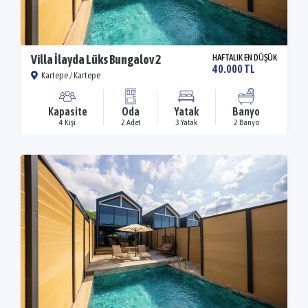
Villa İlayda Lüks Bungalov 2
HAFTALIK EN DÜŞÜK
40.000 TL
Kartepe / Kartepe
Kapasite
Oda
Yatak
Banyo
4 Kişi
2 Adet
3 Yatak
2 Banyo