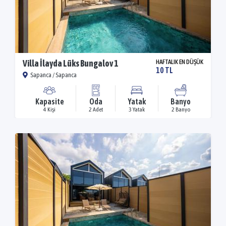
Villa İlayda Lüks Bungalov 1
HAFTALIK EN DÜŞÜK
10 TL
Sapanca / Sapanca
Kapasite
Oda
Yatak
Banyo
4 Kişi
2 Adet
3 Yatak
2 Banyo