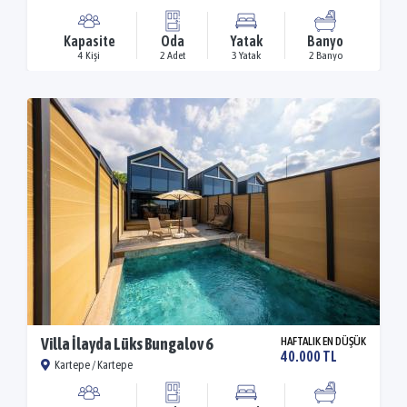
Kapasite
Oda
Yatak
Banyo
4 Kişi
2 Adet
3 Yatak
2 Banyo
Villa İlayda Lüks Bungalov 6
HAFTALIK EN DÜŞÜK
40.000 TL
Kartepe / Kartepe