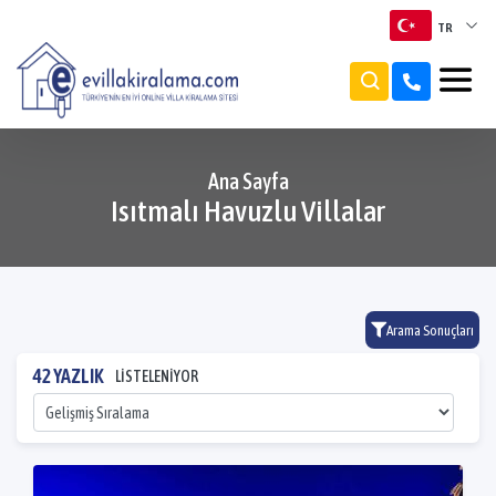
TR
TR
EN
Ana Sayfa
RU
Isıtmalı Havuzlu Villalar
Arama Sonuçları
42 YAZLIK
LİSTELENİYOR