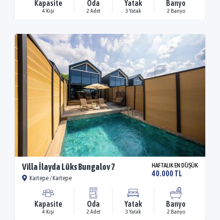
Kapasite
Oda
Yatak
Banyo
4 Kişi
2 Adet
3 Yatak
2 Banyo
Villa İlayda Lüks Bungalov 7
HAFTALIK EN DÜŞÜK
40.000 TL
Kartepe / Kartepe
Kapasite
Oda
Yatak
Banyo
4 Kişi
2 Adet
3 Yatak
2 Banyo