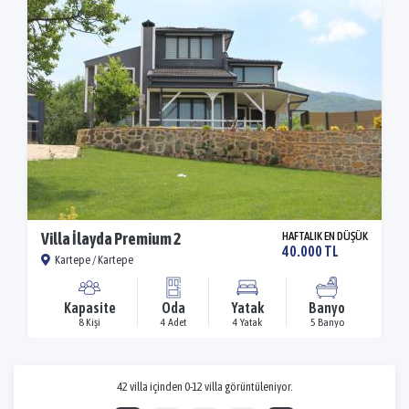
Villa İlayda Premium 2
HAFTALIK EN DÜŞÜK
40.000 TL
Kartepe / Kartepe
Kapasite
Oda
Yatak
Banyo
8 Kişi
4 Adet
4 Yatak
5 Banyo
42 villa içinden 0-12 villa görüntüleniyor.