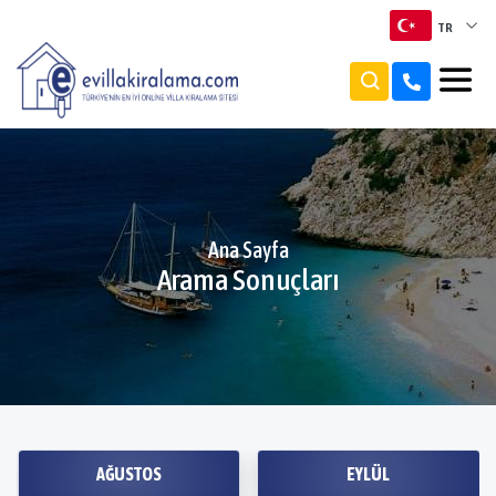
TR
TR
EN
RU
Ana Sayfa
Arama Sonuçları
AĞUSTOS
EYLÜL