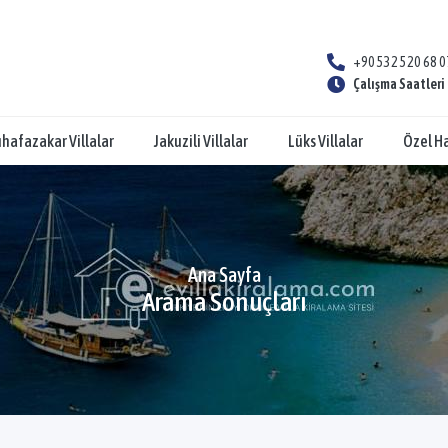
+90 532 520 68 0
Çalışma Saatleri 
hafazakar Villalar
Jakuzili Villalar
Lüks Villalar
Özel Ha
Ana Sayfa
Arama Sonuçları