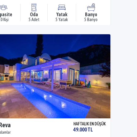
pasite
Oda
Yatak
Banyo
0 Kişi
5 Adet
5 Yatak
5 Banyo
 Reva
HAFTALIK EN DÜŞÜK
49.000 TL
İslamlar