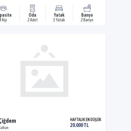
pasite
Oda
Yatak
Banyo
4 Kişi
2 Adet
3 Yatak
2 Banyo
 Çiğdem
HAFTALIK EN DÜŞÜK
20.000 TL
Kalkan