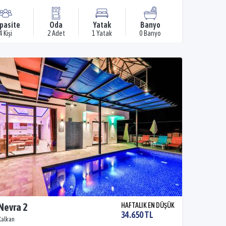
pasite
Oda
Yatak
Banyo
4 Kişi
2 Adet
1 Yatak
0 Banyo
 Nevra 2
HAFTALIK EN DÜŞÜK
34.650 TL
Kalkan