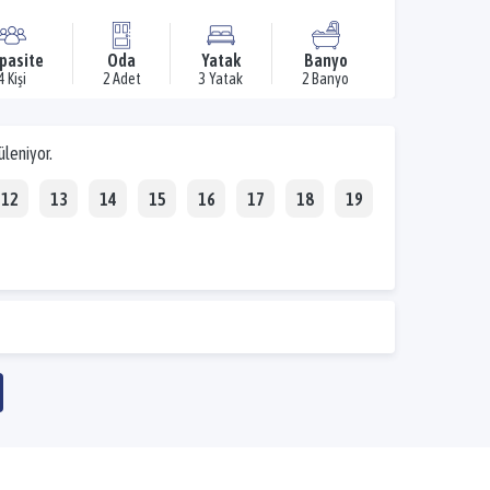
pasite
Oda
Yatak
Banyo
4 Kişi
2 Adet
3 Yatak
2 Banyo
üleniyor.
12
13
14
15
16
17
18
19