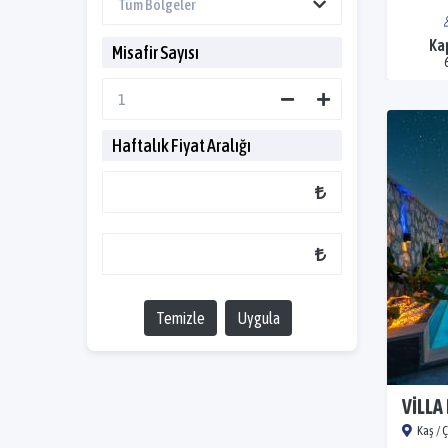
Ka
Misafir Sayısı
Haftalık Fiyat Aralığı
Temizle
Uygula
VİLLA
Kaş / 