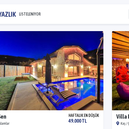
YAZLIK
LİSTELENİYOR
Şen
HAFTALIK EN DÜŞÜK
Villa
49.000 TL
İslamlar
Kaş / 