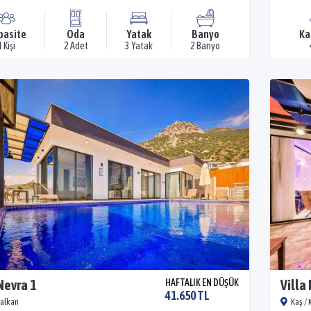
pasite
Oda
Yatak
Banyo
Ka
4 Kişi
2 Adet
3 Yatak
2 Banyo
Nevra 1
HAFTALIK EN DÜŞÜK
Villa
41.650 TL
Kalkan
Kaş / 