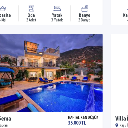
pasite
Oda
Yatak
Banyo
Ka
4 Kişi
2 Adet
3 Yatak
2 Banyo
 Sema
HAFTALIK EN DÜŞÜK
Villa
35.000 TL
Kalkan
Kaş / 