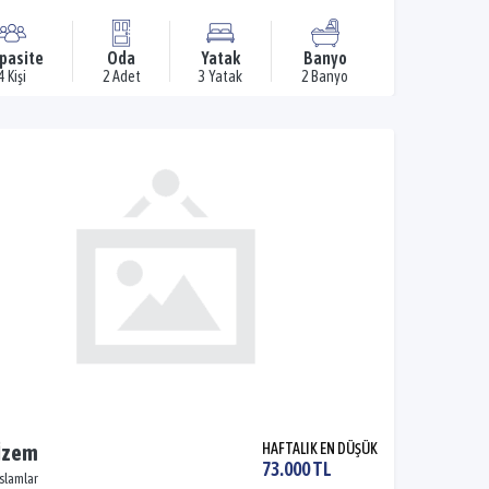
pasite
Oda
Yatak
Banyo
4 Kişi
2 Adet
3 Yatak
2 Banyo
 İzem
HAFTALIK EN DÜŞÜK
73.000 TL
İslamlar