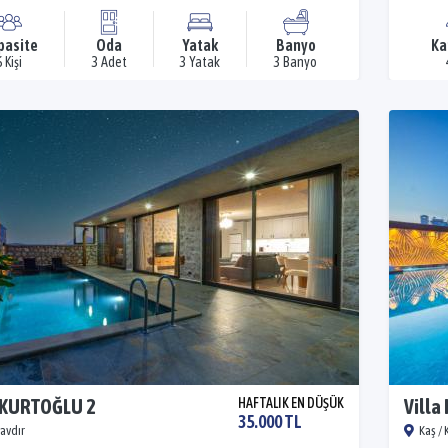
pasite
Oda
Yatak
Banyo
Ka
6 Kişi
3 Adet
3 Yatak
3 Banyo
 KURTOĞLU 2
HAFTALIK EN DÜŞÜK
Villa
35.000 TL
Çavdır
Kaş / 