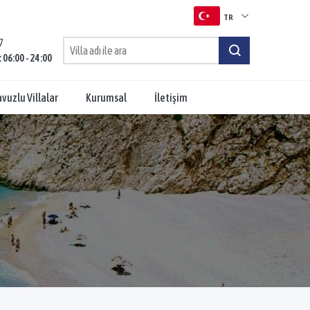
TR
7
TR
: 06:00 - 24:00
EN
vuzlu Villalar
Kurumsal
İletişim
RU