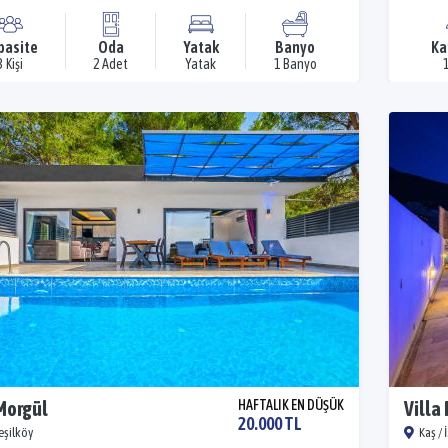
pasite
Oda
Yatak
Banyo
Ka
3 Kişi
2 Adet
Yatak
1 Banyo
1
 Morgül
HAFTALIK EN DÜŞÜK
Villa
20.000 TL
Yeşilköy
Kaş / 