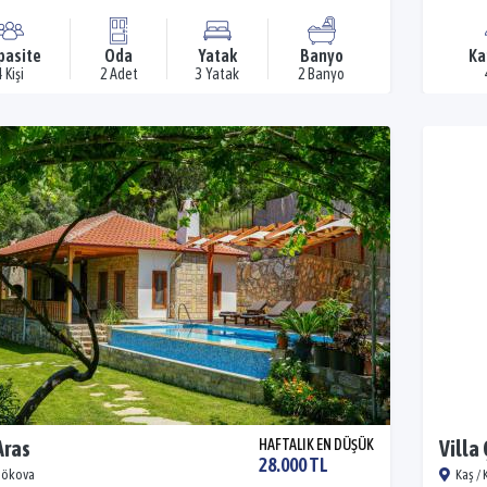
pasite
Oda
Yatak
Banyo
Ka
4 Kişi
2 Adet
3 Yatak
2 Banyo
Aras
HAFTALIK EN DÜŞÜK
Villa
28.000 TL
 Gökova
Kaş / 