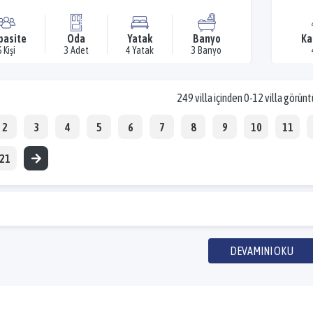
pasite
Oda
Yatak
Banyo
Ka
6 Kişi
3 Adet
4 Yatak
3 Banyo
249 villa içinden 0-12 villa görünt
2
3
4
5
6
7
8
9
10
11
21
DEVAMINI OKU