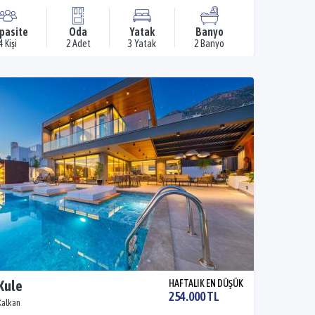
pasite
Oda
Yatak
Banyo
4 Kişi
2 Adet
3 Yatak
2 Banyo
 Kule
HAFTALIK EN DÜŞÜK
254.000 TL
Kalkan