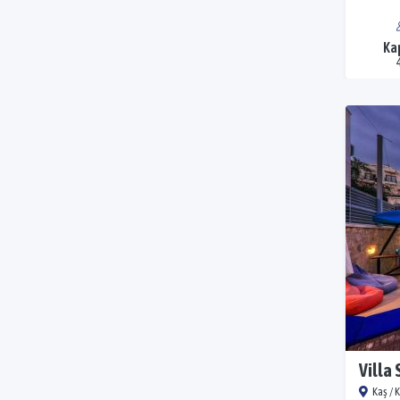
Ka
Villa
Kaş / 