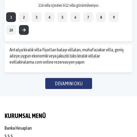
116 villa içinden 0-12 villa görüntüleniyor.
1
2
3
4
5
6
7
8
9
10
Antalya kiralık villa fiyatları balayı villaları, muhafazakar villa, geniş
aileye uygun ekonomik veya jakuzili lüks kiralık villalar
evillakiralama.com online rezervasyon yapın
DEVAMINI OKU
KURUMSAL MENÜ
Banka Hesapları
S.S.S