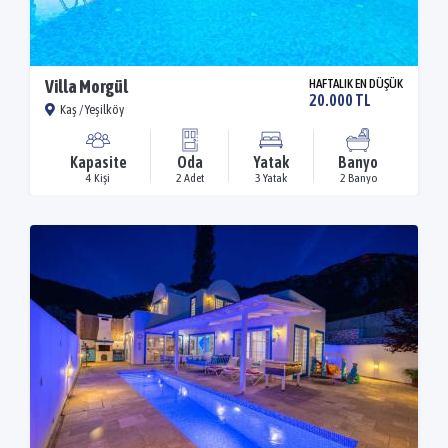
Villa Morgül
HAFTALIK EN DÜŞÜK
20.000 TL
Kaş / Yeşilköy
Kapasite
Oda
Yatak
Banyo
4 Kişi
2 Adet
3 Yatak
2 Banyo