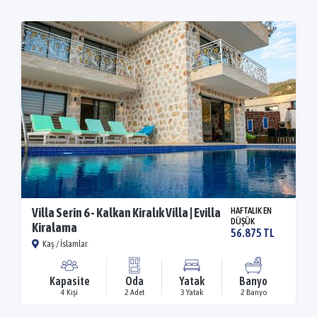
Villa Serin 6 - Kalkan Kiralık Villa | Evilla
HAFTALIK EN
DÜŞÜK
Kiralama
56.875 TL
Kaş / İslamlar
Kapasite
Oda
Yatak
Banyo
4 Kişi
2 Adet
3 Yatak
2 Banyo