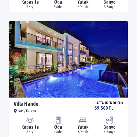
Kapasite
Oda
Yatak
Banyo
6 Kişi
3 Adet
4 Yatak
3 Banyo
Villa Hande
HAFTALIK EN DÜŞÜK
59.500 TL
Kaş / Kalkan
Kapasite
Oda
Yatak
Banyo
8 Kişi
4 Adet
5 Yatak
4 Banyo