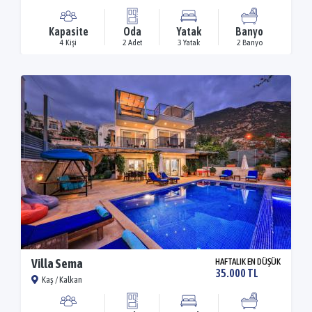
Kapasite
Oda
Yatak
Banyo
4 Kişi
2 Adet
3 Yatak
2 Banyo
Villa Sema
HAFTALIK EN DÜŞÜK
35.000 TL
Kaş / Kalkan