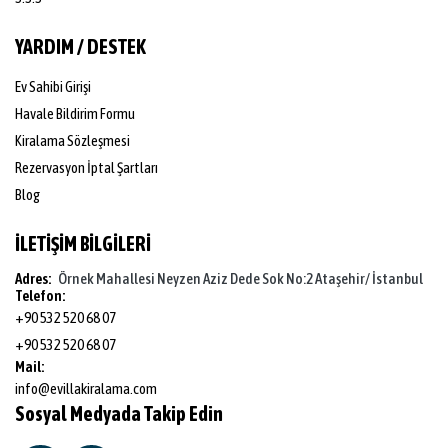
YARDIM / DESTEK
Ev Sahibi Girişi
Havale Bildirim Formu
Kiralama Sözleşmesi
Rezervasyon İptal Şartları
Blog
İLETİŞİM BİLGİLERİ
Adres:
Örnek Mahallesi Neyzen Aziz Dede Sok No:2 Ataşehir/ İstanbul
Telefon:
+90 532 520 68 07
+90 532 520 68 07
Mail:
info@evillakiralama.com
Sosyal Medyada Takip Edin