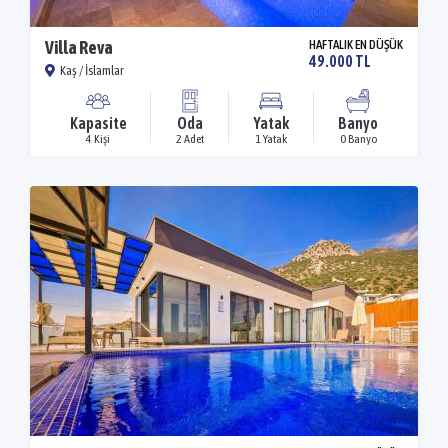
Villa Reva
HAFTALIK EN DÜŞÜK
49.000 TL
Kaş / İslamlar
Kapasite
Oda
Yatak
Banyo
4 Kişi
2 Adet
1 Yatak
0 Banyo