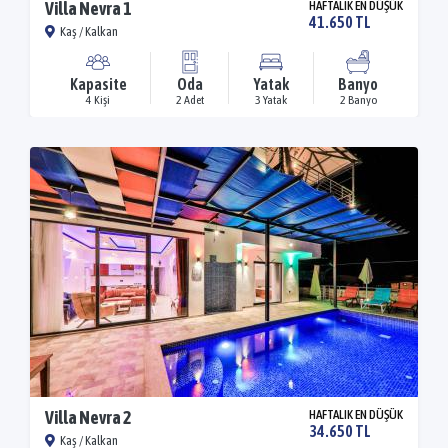
Villa Nevra 1
HAFTALIK EN DÜŞÜK
41.650 TL
Kaş / Kalkan
Kapasite
Oda
Yatak
Banyo
4 Kişi
2 Adet
3 Yatak
2 Banyo
Villa Nevra 2
HAFTALIK EN DÜŞÜK
34.650 TL
Kaş / Kalkan