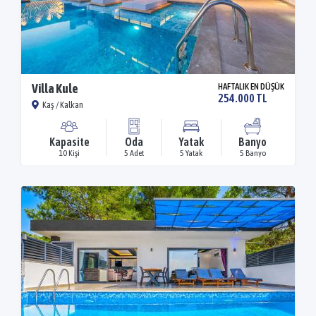
Villa Kule
HAFTALIK EN DÜŞÜK
254.000 TL
Kaş / Kalkan
Kapasite
Oda
Yatak
Banyo
10 Kişi
5 Adet
5 Yatak
5 Banyo