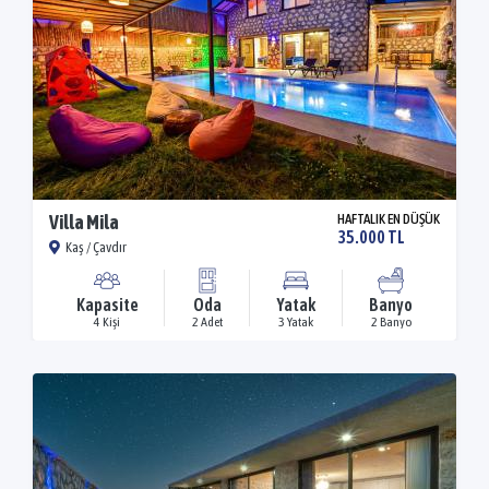
Villa Mila
HAFTALIK EN DÜŞÜK
35.000 TL
Kaş / Çavdır
Kapasite
Oda
Yatak
Banyo
4 Kişi
2 Adet
3 Yatak
2 Banyo