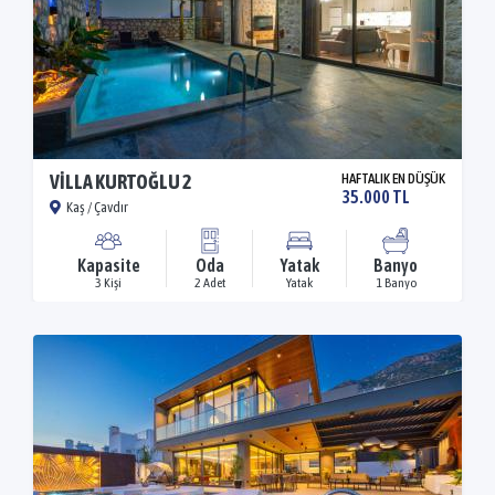
VİLLA KURTOĞLU 2
HAFTALIK EN DÜŞÜK
35.000 TL
Kaş / Çavdır
Kapasite
Oda
Yatak
Banyo
3 Kişi
2 Adet
Yatak
1 Banyo