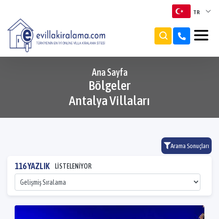
TR
TR
EN
Ana Sayfa
Bölgeler
RU
Antalya Villaları
Arama Sonuçları
116 YAZLIK
LİSTELENİYOR