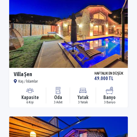
Villa Şen
HAFTALIK EN DÜŞÜK
49.000 TL
Kaş / İslamlar
Kapasite
Oda
Yatak
Banyo
6 Kişi
3 Adet
3 Yatak
3 Banyo