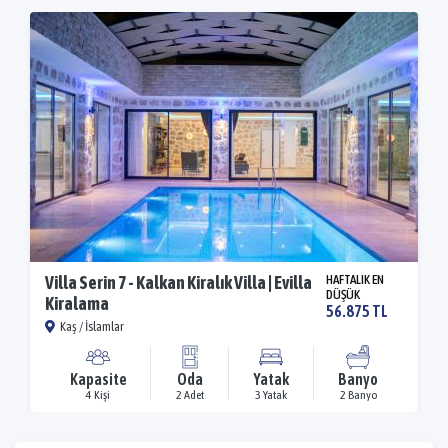
Villa Serin 7 - Kalkan Kiralık Villa | Evilla
HAFTALIK EN
DÜŞÜK
Kiralama
56.875 TL
Kaş / İslamlar
Kapasite
Oda
Yatak
Banyo
4 Kişi
2 Adet
3 Yatak
2 Banyo