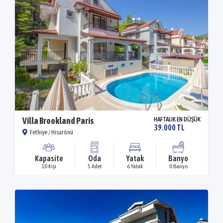
Villa Brookland Paris
HAFTALIK EN DÜŞÜK
39.000 TL
Fethiye / Hisarönü
Kapasite
Oda
Yatak
Banyo
10 Kişi
5 Adet
6 Yatak
0 Banyo