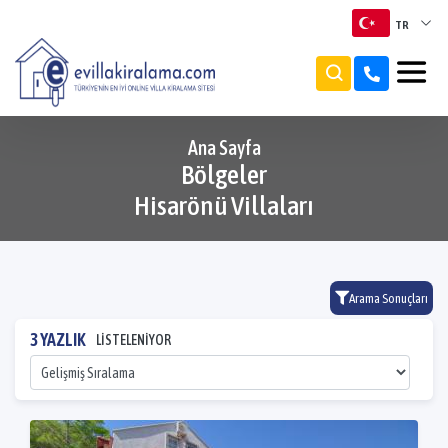
TR
TR
EN
Ana Sayfa
Bölgeler
RU
Hisarönü Villaları
Arama Sonuçları
3 YAZLIK
LİSTELENİYOR