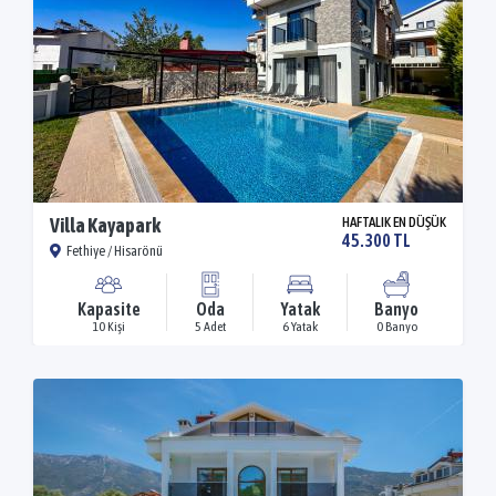
Villa Kayapark
HAFTALIK EN DÜŞÜK
45.300 TL
Fethiye / Hisarönü
Kapasite
Oda
Yatak
Banyo
10 Kişi
5 Adet
6 Yatak
0 Banyo