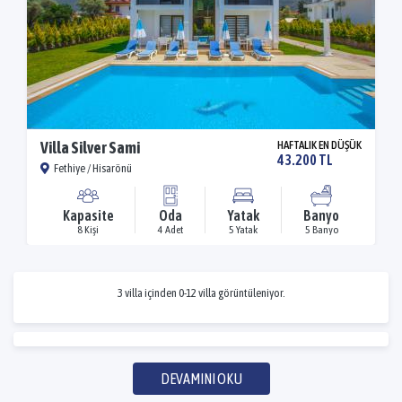
Villa Silver Sami
HAFTALIK EN DÜŞÜK
43.200 TL
Fethiye / Hisarönü
Kapasite
Oda
Yatak
Banyo
8 Kişi
4 Adet
5 Yatak
5 Banyo
3 villa içinden 0-12 villa görüntüleniyor.
DEVAMINI OKU