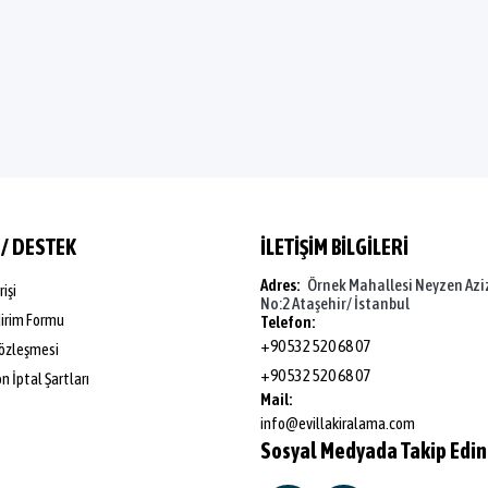
 / DESTEK
İLETİŞİM BİLGİLERİ
Adres:
Örnek Mahallesi Neyzen Azi
rişi
No:2 Ataşehir/ İstanbul
dirim Formu
Telefon:
+90 532 520 68 07
özleşmesi
+90 532 520 68 07
 İptal Şartları
Mail:
info@evillakiralama.com
Sosyal Medyada Takip Edin