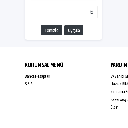
Temizle
Uygula
KURUMSAL MENÜ
YARDIM
Banka Hesapları
Ev Sahibi Gi
S.S.S
Havale Bil
Kiralama S
Rezervasyon
Blog