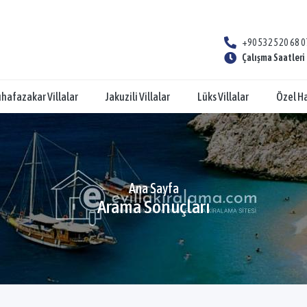
+90 532 520 68 0
Çalışma Saatleri 
hafazakar Villalar
Jakuzili Villalar
Lüks Villalar
Özel Ha
Ana Sayfa
Arama Sonuçları