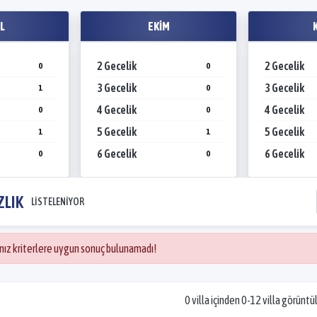
L
EKIM
2 Gecelik
2 Gecelik
0
0
3 Gecelik
3 Gecelik
1
0
4 Gecelik
4 Gecelik
0
0
5 Gecelik
5 Gecelik
1
1
6 Gecelik
6 Gecelik
0
0
ZLIK
LİSTELENİYOR
ınız kriterlere uygun sonuç bulunamadı!
0 villa içinden 0-12 villa görüntü