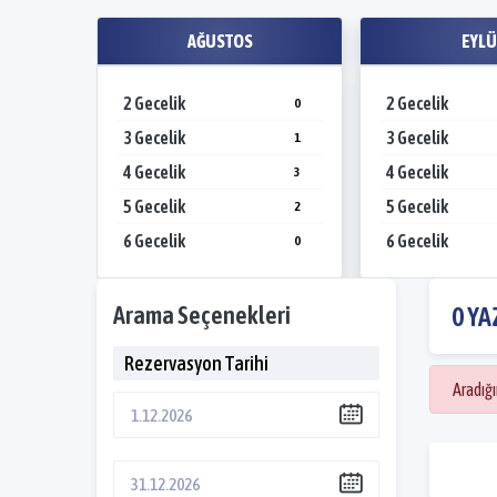
AĞUSTOS
EYLÜ
2 Gecelik
2 Gecelik
0
0
3 Gecelik
3 Gecelik
0
1
4 Gecelik
4 Gecelik
0
3
5 Gecelik
5 Gecelik
0
2
6 Gecelik
6 Gecelik
0
0
Arama Seçenekleri
0 YA
Rezervasyon Tarihi
Aradığ