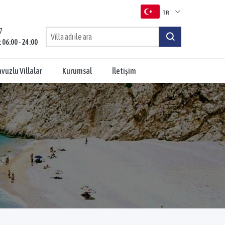
TR
7
TR
: 06:00 - 24:00
EN
vuzlu Villalar
Kurumsal
İletişim
RU