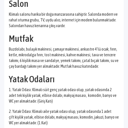
Salon
Klimalı salonu harika bir doğa manzarasına sahiptir. Salonda modern ve
rahat oturma grubu, TV, uydu alıcı, internet için modem bulunmaktadır.
Salondan havuz kenarına çıkış vardır.
Mutfak
Buzdolabı, bulaşık makinesi, çamaşır makinesi, ankastre 4’lü ocak, fırın,
ketle, mikrodalga fırın, tost makinesi, kahve makinesi, tava ve tencere
takımı, 6 kişilik masa ve sandalye, yemek takımı, çatal bıçak takımı, su ve
çay bardağı takımı yer almaktadır. Mutfak havuz katındadır.
Yatak Odaları
1. Yatak Odası: Klimalı süit genç yatak odası olup, yatak odasında 2
adet tek kişilik yatak, elbise dolabı, makyaj masası, komodin, banyo ve
WC yer almaktadır. (Giriş Katı)
2. Yatak Odası: Klimalı aile yatak odası olup, yatak odasında 1 adet
çift kişilik yatak, elbise dolabı, makyaj masası, komodin, jakuzi, banyo ve
WC yer almaktadır. (1.Kat)