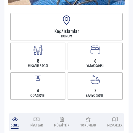
Kaş / İslamlar
KONUM
8
6
MISAFIR SAYISI
YATAK SAYISI
4
3
ODA SAYISI
BANYO SAYISI
GENEL
FIYATLAR
MÜSAITLIK
YORUMLAR
MESAFELER