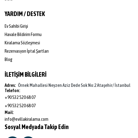
YARDIM / DESTEK
Ev Sahibi Girişi
Havale Bildirim Formu
Kiralama Sözleşmesi
Rezervasyon İptal Şartları
Blog
İLETİŞİM BİLGİLERİ
Adres:
Örnek Mahallesi Neyzen Aziz Dede Sok No:2 Ataşehir/ İstanbul
Telefon:
+90 532 520 68 07
+90 532 520 68 07
Mail:
info@evillakiralama.com
Sosyal Medyada Takip Edin