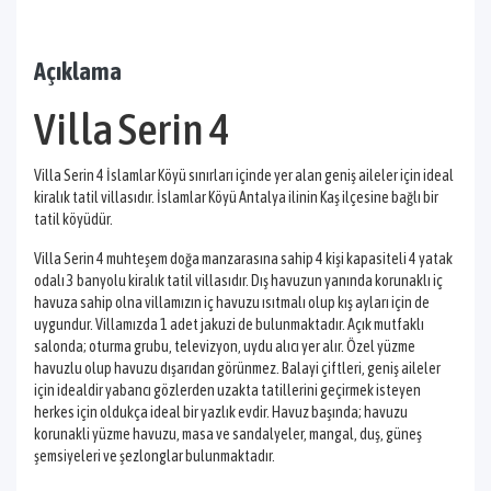
Açıklama
Villa Serin 4
Villa Serin 4 İslamlar Köyü sınırları içinde yer alan geniş aileler için ideal
kiralık tatil villasıdır. İslamlar Köyü Antalya ilinin Kaş ilçesine bağlı bir
tatil köyüdür.
Villa Serin 4 muhteşem doğa manzarasına sahip 4 kişi kapasiteli 4 yatak
odalı 3 banyolu kiralık tatil villasıdır. Dış havuzun yanında korunaklı iç
havuza sahip olna villamızın iç havuzu ısıtmalı olup kış ayları için de
uygundur. Villamızda 1 adet jakuzi de bulunmaktadır. Açık mutfaklı
salonda; oturma grubu, televizyon, uydu alıcı yer alır. Özel yüzme
havuzlu olup havuzu dışarıdan görünmez. Balayi çiftleri, geniş aileler
için idealdir yabancı gözlerden uzakta tatillerini geçirmek isteyen
herkes için oldukça ideal bir yazlık evdir. Havuz başında; havuzu
korunakli yüzme havuzu, masa ve sandalyeler, mangal, duş, güneş
şemsiyeleri ve şezlonglar bulunmaktadır.