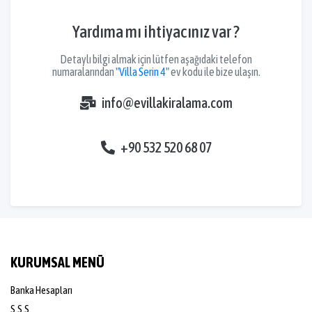
Yardıma mı ihtiyacınız var ?
Detaylı bilgi almak için lütfen aşağıdaki telefon
numaralarından
"Villa Serin 4"
ev kodu ile bize ulaşın.
info@evillakiralama.com
+90 532 520 68 07
KURUMSAL MENÜ
Banka Hesapları
S.S.S