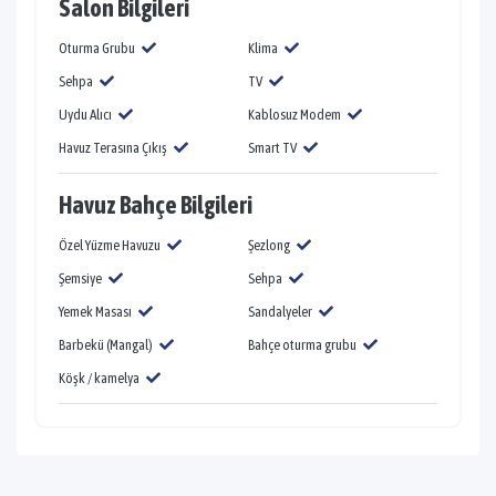
Salon Bilgileri
Oturma Grubu
Klima
Sehpa
TV
Uydu Alıcı
Kablosuz Modem
Havuz Terasına Çıkış
Smart TV
Havuz Bahçe Bilgileri
Özel Yüzme Havuzu
Şezlong
Şemsiye
Sehpa
Yemek Masası
Sandalyeler
Barbekü (Mangal)
Bahçe oturma grubu
Köşk / kamelya