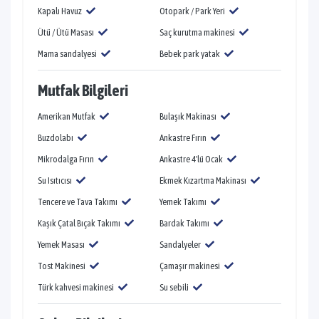
Kapalı Havuz
Otopark / Park Yeri
Ütü / Ütü Masası
Saç kurutma makinesi
Mama sandalyesi
Bebek park yatak
Mutfak Bilgileri
Amerikan Mutfak
Bulaşık Makinası
Buzdolabı
Ankastre Fırın
Mikrodalga Fırın
Ankastre 4'lü Ocak
Su Isıtıcısı
Ekmek Kızartma Makinası
Tencere ve Tava Takımı
Yemek Takımı
Kaşık Çatal Bıçak Takımı
Bardak Takımı
Yemek Masası
Sandalyeler
Tost Makinesi
Çamaşır makinesi
Türk kahvesi makinesi
Su sebili