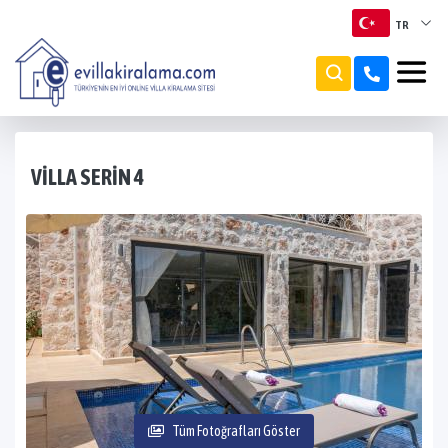
TR
TR
EN
RU
VILLA SERIN 4
Tüm Fotoğrafları Göster