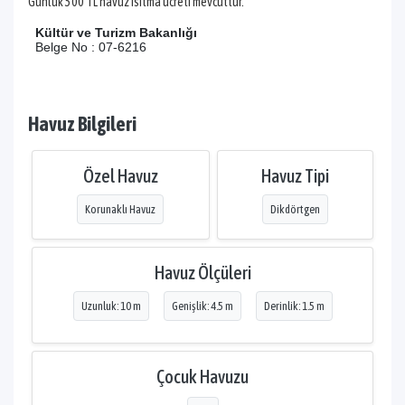
Günlük 500 TL havuz ısıtma ücreti mevcuttur.
Kültür ve Turizm Bakanlığı
Belge No : 07-6216
Havuz Bilgileri
Özel Havuz
Havuz Tipi
Korunaklı Havuz
Dikdörtgen
Havuz Ölçüleri
Uzunluk: 10 m
Genişlik: 4.5 m
Derinlik: 1.5 m
Çocuk Havuzu