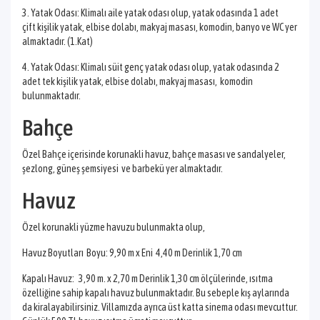
3. Yatak Odası: Klimalı aile yatak odası olup, yatak odasında 1 adet
çift kişilik yatak, elbise dolabı, makyaj masası, komodin, banyo ve WC yer
almaktadır. (1.Kat)
4. Yatak Odası: Klimalı süit genç yatak odası olup, yatak odasında 2
adet tek kişilik yatak, elbise dolabı, makyaj masası, komodin
bulunmaktadır.
Bahçe
Özel Bahçe içerisinde korunakli havuz, bahçe masası ve sandalyeler,
şezlong, güneş şemsiyesi ve barbekü yer almaktadır.
Havuz
Özel korunakli yüzme havuzu bulunmakta olup,
Havuz Boyutları Boyu: 9,90 m x Eni 4,40 m Derinlik 1,70 cm
Kapalı Havuz: 3,90 m. x 2,70 m Derinlik 1,30 cm ölçülerinde, ısıtma
özelliğine sahip kapalı havuz bulunmaktadır. Bu sebeple kış aylarında
da kiralayabilirsiniz. Villamızda ayrıca üst katta sinema odası mevcuttur.