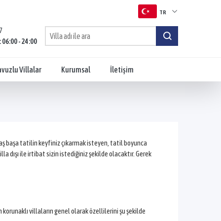
TR
7
TR
: 06:00 - 24:00
EN
vuzlu Villalar
Kurumsal
İletişim
RU
aş başa tatilin keyfiniz çıkarmak isteyen, tatil boyunca
dışı ile irtibat sizin istediğiniz şekilde olacaktır. Gerek
orunaklı villaların genel olarak özellilerini şu şekilde