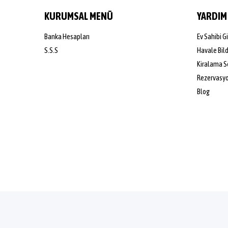
KURUMSAL MENÜ
YARDIM
Banka Hesapları
Ev Sahibi Gi
S.S.S
Havale Bil
Kiralama S
Rezervasyon
Blog