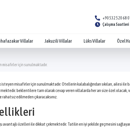
+90 532 520 68 0
Çalışma Saatleri 
hafazakar Villalar
Jakuzili Villalar
Lüks Villalar
Özel Ha
 misafirler için sunulmaktadır.
steyen misafirler için sunulmaktadır. Otellerin kalabalığından sıkılan, ailesi ile b
ktedir. beklentilere tam olarak cevap veren villalarda her an size özel olacak, villa 
e rahatsız edilmeden çıkaracaksınız.
ellikleri
avantajlı özelleri ile dikkat çekmektedir. Tatilin en iyi şekilde geçmesini sağlayan k