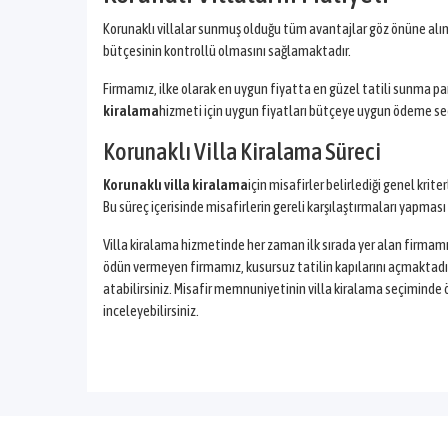
Korunaklı villalar sunmuş olduğu tüm avantajlar göz önüne alın
bütçesinin kontrollü olmasını sağlamaktadır.
Firmamız, ilke olarak en uygun fiyatta en güzel tatili sunma p
kiralama
hizmeti için uygun fiyatları bütçeye uygun ödeme seçe
Korunaklı Villa Kiralama Süreci
Korunaklı villa kiralama
için misafirler belirlediği genel kr
Bu süreç içerisinde misafirlerin gereli karşılaştırmaları yapmas
Villa kiralama hizmetinde her zaman ilk sırada yer alan firmamı
ödün vermeyen firmamız, kusursuz tatilin kapılarını açmaktadı
atabilirsiniz. Misafir memnuniyetinin villa kiralama seçiminde ö
inceleyebilirsiniz.