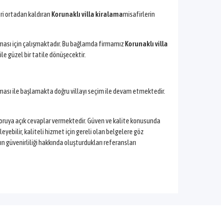
ri ortadan kaldıran
Korunaklı villa kiralama
misafirlerin
pması için çalışmaktadır. Bu bağlamda firmamız
Korunaklı villa
le güzel bir tatile dönüşecektir.
lması ile başlamakta doğru villayı seçim ile devam etmektedir.
r soruya açık cevaplar vermektedir. Güven ve kalite konusunda
celeyebilir, kaliteli hizmet için gereli olan belgelere göz
n güvenirliliği hakkında oluşturdukları referansları