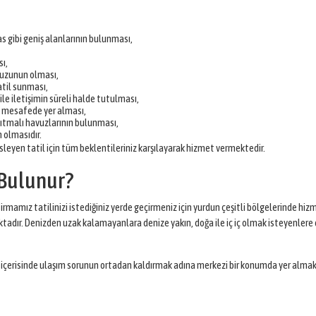
s gibi geniş alanlarının bulunması,
ı,
avuzunun olması,
atil sunması,
 ile iletişimin süreli halde tutulması,
un mesafede yer alması,
sıtmalı havuzlarının bulunması,
n olmasıdır.
leyen tatil için tüm beklentileriniz karşılayarak hizmet vermektedir.
 Bulunur?
amız tatilinizi istediğiniz yerde geçirmeniz için yurdun çeşitli bölgelerinde hizme
aktadır. Denizden uzak kalamayanlara denize yakın, doğa ile iç iç olmak isteyenler
esi içerisinde ulaşım sorunun ortadan kaldırmak adına merkezi bir konumda yer almak