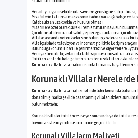
sıralamak mümkündür;
Her aileye uygun şekilde oda sayısı ve genişliğine sahip olması,
Misafirlerin tatilin ve manzaranın tadına varacağı bahçe ve tera
Kalabalıktan uzak sakin ve huzurlu olması,
Misafirlere özel olarak sürekli temiz tutulan havuzun bulunmas
Çocuk misafirlerin rahat vakit geçireceği alanların ve çocuk h
Villalar arasında yeteri kadar sınır bulunup gözlerden uzak bir t
Villa içerisinde televizyon ve internet gibi kitle iletişim araçları
Bulunduğu konum itibari ile şehir merkezi ve diğer yerlere uyg
Hem yaz hem de kış aylarında tatil yapmaya müsait kapalı ve ı
Tatili en konforlu hale getiren, stresten uzak tutan jazkuzileri
Korunaklı villa kiralama
konusunda firmamız hayallerinizi süs
Korunaklı Villalar Nerelerde
Korunaklı villa kiralama
hizmetinde lider konumda bulunan firm
donatılmış, harika şekilde tasarlanmış villaları sizlere sunulm
bulunmaktadır.
Korunaklı villalar tatil öncesi veya sonrasında ya da tatil sür
boyunca sizlerin yorulmasının önüne geçmektedir.
Korunalı Villaların Maliyeti