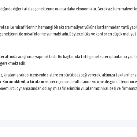
dığında diğer tatil seçeneklerine oranla daha ekonomiktir. Gereksiz tüm maliyetle
arolası ile misafirlerinin herhangi bir ekstra maliyet yüküne katlanmadan tatil ya
neklerini ile misafirlerine sunmaktadır. Böylece lüks ve konfor en düşük maliyet i
iterler altında araştırma yapmaktadır. Bu bağlamda tatil genel süreci planlama yapı
ı gerekmektedir.
z, kiralama süreci içerisinde sizlere en büyük desteği vererek, aklınıza takılan he
r.
Korunaklı villa kiralama
süreci içerisinde villalarımızın iç ve dış görsellerini in
nemli rol oynamasından dolayı misafirlerimizin villalarımızın kalitesi ve firmamızı