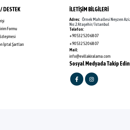
 / DESTEK
İLETİŞİM BİLGİLERİ
Adres:
Örnek Mahallesi Neyzen Azi
rişi
No:2 Ataşehir/ İstanbul
dirim Formu
Telefon:
+90 532 520 68 07
özleşmesi
+90 532 520 68 07
 İptal Şartları
Mail:
info@evillakiralama.com
Sosyal Medyada Takip Edin