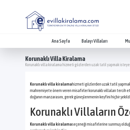
Ana Sayfa
Balayı Villaları
Mu
Korunaklı Villa Kiralama
Korunaklı villa kiralama hizmeti gözlerden uzak tatil yapmak isteyen
Korunaklı villa kiralama
hizmeti gözlerden uzak tatil yapmak i
mahremiyete önem veren misafirler korunaklı villaları tercih etme
doğanın manzarasını, gerek güneşlenmenin keyfini hiçbir şekild
Korunaklı Villaların Öz
Korunaklı villa kiralama
seçeneği misafirlerine sunmuş olduğu 