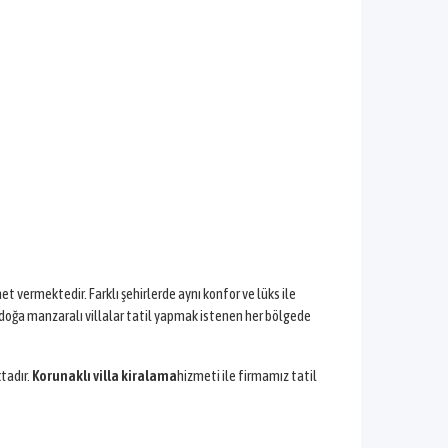
t vermektedir. Farklı şehirlerde aynı konfor ve lüks ile
e doğa manzaralı villalar tatil yapmak istenen her bölgede
tadır.
Korunaklı villa kiralama
hizmeti ile firmamız tatil