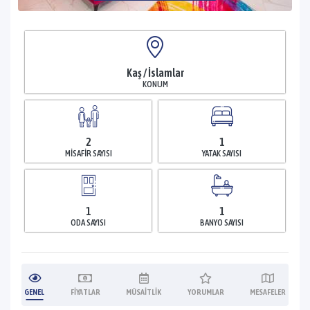
Kaş / İslamlar
KONUM
2
1
MISAFIR SAYISI
YATAK SAYISI
1
1
ODA SAYISI
BANYO SAYISI
GENEL
FIYATLAR
MÜSAITLIK
YORUMLAR
MESAFELER