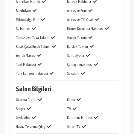
Amerikan Mutfak
Bulaşık Makinası
Buzdolabı
Ankastre Fırın
Mikrodalga Fırın
Ankastre 4'lü Ocak
Su Isıtıcısı
Ekmek Kızartma Makinası
Tencere ve Tava Takımı
Yemek Takımı
Kaşık Çatal Bıçak Takımı
Bardak Takımı
Yemek Masası
Sandalyeler
Tost Makinesi
Çamaşır makinesi
Türk kahvesi makinesi
Su sebili
Salon Bilgileri
Oturma Grubu
Klima
Sehpa
TV
Uydu Alıcı
Kablosuz Modem
Havuz Terasına Çıkış
Smart TV