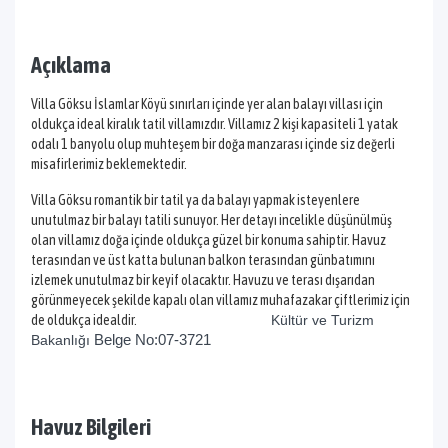
Açıklama
Villa Göksu İslamlar Köyü sınırları içinde yer alan balayı villası için
oldukça ideal kiralık tatil villamızdır. Villamız 2 kişi kapasiteli 1 yatak
odalı 1 banyolu olup muhteşem bir doğa manzarası içinde siz değerli
misafirlerimiz beklemektedir.
Villa Göksu romantik bir tatil ya da balayı yapmak isteyenlere
unutulmaz bir balayı tatili sunuyor. Her detayı incelikle düşünülmüş
olan villamız doğa içinde oldukça güzel bir konuma sahiptir. Havuz
terasından ve üst katta bulunan balkon terasından günbatımını
izlemek unutulmaz bir keyif olacaktır. Havuzu ve terası dışarıdan
görünmeyecek şekilde kapalı olan villamız muhafazakar çiftlerimiz için
de oldukça idealdir.
Kültür ve Turizm
Belge No:07-3721
Bakanlığı
Havuz Bilgileri