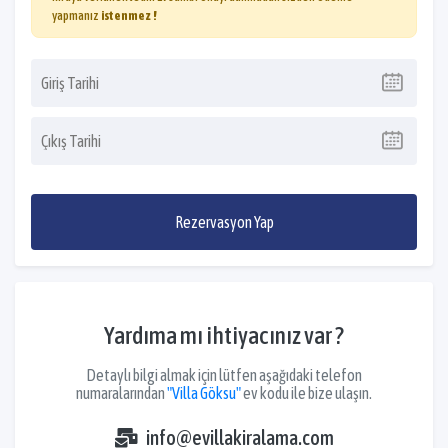
yapmanız
istenmez !
Rezervasyon Yap
Yardıma mı ihtiyacınız var ?
Detaylı bilgi almak için lütfen aşağıdaki telefon
numaralarından
"Villa Göksu"
ev kodu ile bize ulaşın.
info@evillakiralama.com