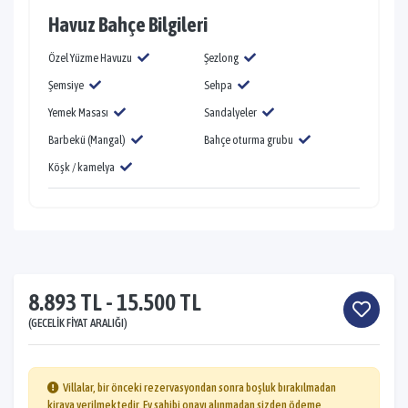
Havuz Bahçe Bilgileri
Özel Yüzme Havuzu
Şezlong
Şemsiye
Sehpa
Yemek Masası
Sandalyeler
Barbekü (Mangal)
Bahçe oturma grubu
Köşk / kamelya
8.893 TL - 15.500 TL
(GECELIK FIYAT ARALIĞI)
Villalar, bir önceki rezervasyondan sonra boşluk bırakılmadan
kiraya verilmektedir. Ev sahibi onayı alınmadan sizden ödeme