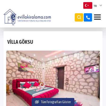
TR
TR
EN
RU
VILLA GÖKSU
Tüm Fotoğrafları Göster