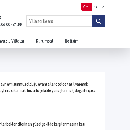
TR
7
TR
: 06:00 - 24:00
EN
vuzlu Villalar
Kurumsal
İletişim
RU
ne ayrı ayrı sunmuş olduğu avantajlar otelde tatil yapmak
keyfiniz çıkarmak, huzurlu şekilde güneşlenmek, doğa ile iç içe
ımlar beklentilerin en güzel şekilde karşılanmasına katı