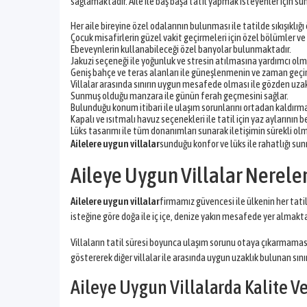
sağlamaktadır. Aile ile baş başa tatil yapmak isteyenler için 
Her aile bireyine özel odalarının bulunması ile tatilde sıkışıklığ
Çocuk misafirlerin güzel vakit geçirmeleri için özel bölümler ve
Ebeveynlerin kullanabileceği özel banyolar bulunmaktadır.
Jakuzi seçeneği ile yoğunluk ve stresin atılmasına yardımcı olm
Geniş bahçe ve teras alanları ile güneşlenmenin ve zaman geçi
Villalar arasında sınırın uygun mesafede olması ile gözden uza
Sunmuş olduğu manzara ile günün ferah geçmesini sağlar.
Bulunduğu konum itibari ile ulaşım sorunlarını ortadan kaldırma
Kapalı ve ısıtmalı havuz seçenekleri ile tatil için yaz aylarını
Lüks tasarımı ile tüm donanımları sunarak iletişimin sürekli ol
Ailelere uygun villalar
sunduğu konfor ve lüks ile rahatlığı sunm
Aileye Uygun Villalar Nerele
Ailelere uygun villalar
firmamız güvencesi ile ülkenin her tatil
isteğine göre doğa ile iç içe, denize yakın mesafede yer almakta
Villaların tatil süresi boyunca ulaşım sorunu otaya çıkarmama
göstererek diğer villalar ile arasında uygun uzaklık bulunan sını
Aileye Uygun Villalarda Kalite V