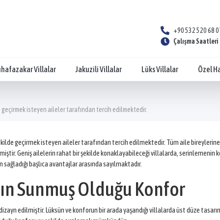
+90 532 520 68 0
Çalışma Saatleri 
hafazakar Villalar
Jakuzili Villalar
Lüks Villalar
Özel Ha
de geçirmek isteyen aileler tarafından tercih edilmektedir.
şekilde geçirmek isteyen aileler tarafından tercih edilmektedir. Tüm aile bireyleri
iştir. Geniş ailelerin rahat bir şekilde konaklayabileceği villalarda, serinlemenin 
ın sağladığı başlıca avantajlar arasında sayılmaktadır.
arın Sunmuş Olduğu Konfor
 dizayn edilmiştir. Lüksün ve konforun bir arada yaşandığı villalarda üst düze tasar