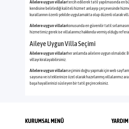
Ailelere uygun villalar
tercih edilerek tatil yapılmasında en bü
kendisine belirlediği kaliteli hizmet anlayışı çerçevesinde hi
kurallarının özenli şekilde uygulamakta olup düzenli olarak vill
Ailelere uygun villalar
konusunda en güvenilir tatil sırlamasınd
hizmetimiz gerek ise villalarımız hakkında vermiş olduğu refera
Aileye Uygun Villa Seçimi
Ailelere uygun villalar
her anlamda ailelere uygun olmalıdır. B
villayı kiralayabilirsiniz.
Ailelere uygun villalar
seçimini doğru yapmak için web sayfamızı
sayısına ve isteklerinize özel olarak hazırlanmış villalarımız a
başa hayallerinizi süsleyen bir tatil geçireceksiniz.
KURUMSAL MENÜ
YARDIM