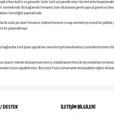
yük etken kalite ve güvendir. İyi bir tatil için gerekli olan tüm kriterleri karşılama
zmet vermektedir. Bu bağlamda firmamız tüm villalarının gerek yapısal gerek ise d
aların temizliğini yapmaktadır.
a ilk sırda yer alan firmamız, beklentilerinize cevap vermek için özenli bir şekilde 
ns ile çalışmaktayız.
u bağlamda tatil planı yaptıktan sonra iletişim kanallarımız üzerinden bizimle irti
 ziyaret ederek villalarımızın hem iç mekânlarının hem de dış mekânları ile konuların
rasından seçim yapabilirsiniz. Bütçenizi fazla zorlamadan kiralayabileceğiniz villal
 / DESTEK
İLETİŞİM BİLGİLERİ