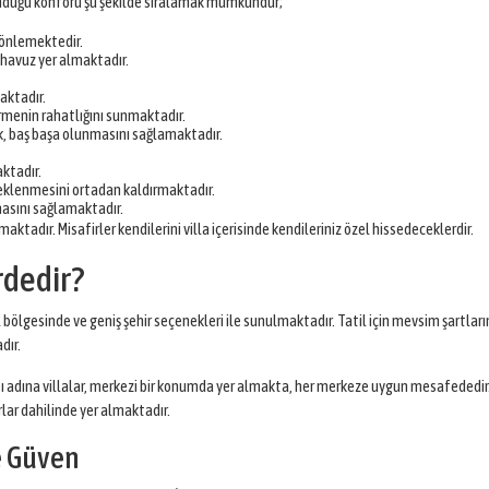
sunduğu konforu şu şekilde sıralamak mümkündür;
ı önlemektedir.
 havuz yer almaktadır.
aktadır.
rmenin rahatlığını sunmaktadır.
k, baş başa olunmasını sağlamaktadır.
ktadır.
n beklenmesini ortadan kaldırmaktadır.
masını sağlamaktadır.
aktadır. Misafirler kendilerini villa içerisinde kendileriniz özel hissedeceklerdir.
rdedir?
 bölgesinde ve geniş şehir seçenekleri ile sunulmaktadır. Tatil için mevsim şartları
dır.
sı adına villalar, merkezi bir konumda yer almakta, her merkeze uygun mesafededir
rlar dahilinde yer almaktadır.
e Güven