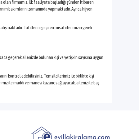
kta olan firmamız, ilk faaliyete başladığı günden itibaren
onanım bakımlarını zamanında yapmaktadır. Ayrıca hijyen
çalışmaktadır. Tatillerini geçiren misafirlerimizin gerek
bata geçerek ailenizde bulunan kişi ve yetişkin sayısına uygun
ı kontrol edebilirsiniz. Temsilcilerimiz ile birlikte kişi
arımız ile maddi ve manevi kazanç sağlayacak, aileniz ile baş