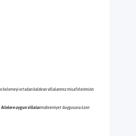
nı belemeyi ortadan kaldıran villalarımız misafirlerimizin
.
Ailelere uygun villalar
mahremiyet duygusuna özen