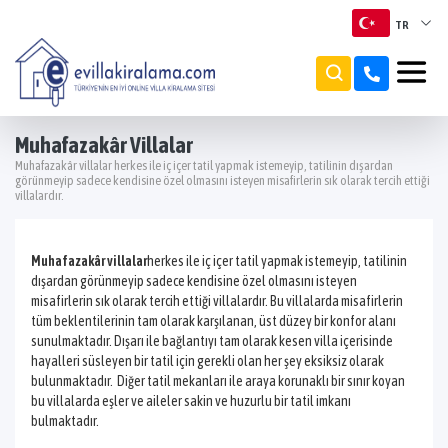
TR
TR
EN
Muhafazakâr Villalar
Muhafazakâr villalar herkes ile iç içer tatil yapmak istemeyip, tatilinin dışardan
RU
görünmeyip sadece kendisine özel olmasını isteyen misafirlerin sık olarak tercih ettiği
villalardır.
Muhafazakâr villalar
herkes ile iç içer tatil yapmak istemeyip, tatilinin
dışardan görünmeyip sadece kendisine özel olmasını isteyen
misafirlerin sık olarak tercih ettiği villalardır. Bu villalarda misafirlerin
tüm beklentilerinin tam olarak karşılanan, üst düzey bir konfor alanı
sunulmaktadır. Dışarı ile bağlantıyı tam olarak kesen villa içerisinde
hayalleri süsleyen bir tatil için gerekli olan her şey eksiksiz olarak
bulunmaktadır. Diğer tatil mekanları ile araya korunaklı bir sınır koyan
bu villalarda eşler ve aileler sakin ve huzurlu bir tatil imkanı
bulmaktadır.