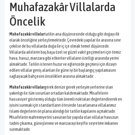
Muhafazakâr Villalarda
Öncelik
Muhafazakâr villalar
tatilin ana düşüncesinde olduğu gibi doğayı ilk
olarak önceliğine yerleştirmektedir. Çevredeki yapılar ile arasına sınır
çekilse de bu villalarda doğa ile iç içe olmak temel düşüncedir.
Villalarda ailelerin baş başa özel ve güzel vakit geçirmeleri için temiz
hava, havuz, manzara gibi etkenler villaların özelliği arasında yerini
almaktadır. Tatilin istenen huzur ve eğlencede geçmesi için dizayn
edilen villalar geniş alanları ile güne iyi bir başlangıç yapılamasını
sağlayacak bahçesini öncelikleri arasına almaktadır.
Muhafazakâr villalar
gerek denize gerek yerleşim yerlerine olan
yakınlığı ile tüm sorunları ortadan kaldırmaktadır. Misafirlerin
hassasiyet göstermiş olduğu tüm önemli noktaları değerlendirerek en
iyisini sunmak için standartların ötesinde tasarlanana villalarımız
İslami değerlerin ön plana alındığı bir tatilin kapılarını açmaktadır.
Misafirlerin mahremiyetini savunan bir yapıda olan villalar havuzun
tadını çıkarma, güneşlenme ve manzarayı keyifle seyretme imkanını
sunmaktadır.