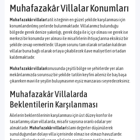
Muhafazakâr Villalar Konumları
Muhafazakâr villalar
tatil isteğinin en güzel şekilde karşılanması için
konumlandırılmış yerlerde bulunmaktadır. Villalarımız bulunduğu
bölgede gerek denize yakınlığı, gerek doğa ile iç içe olması ve gerek ise
merkezi bir konumda yer alması ile misafirlerin ihtiyaçlarına eksiksiz bir
şekilde cevap vermektedir. Ulaşım sorunu tam olarak ortadan kaldıran
villalar buna bağlı olarak ortaya çıkabilecek ilave maliyetleri ortadan
kaldırmaktadır.
Muhafazakâr villalar
konusunda çeşitli bölge ve şehirlerde yer alan
mekânlarımızda sorunsuz bir şekilde tatilin keyfini aileniz ile baş başa
çıkarırken mavi ile yeşilin buluşmasının eşsiz manzarası seyredeceksiniz.
Muhafazakâr Villalarda
Beklentilerin Karşılanması
Ailelerin beklentilerinin karşılanması için üst düzey konfor ile
tasarlanmış olan villalarda, misafir sayısına oranlı odalar yer
almaktadır.
Muhafazakâr villalar
İslami değerler düşünülerek
sunulduğundan dolayı villa içerisinde olmaz ise olmazı havuzlardır.