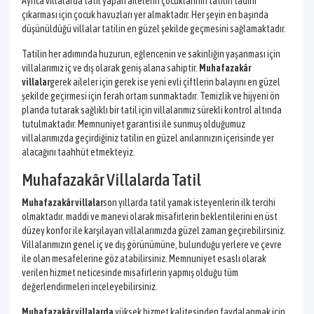
Ayrıca villalarda tatil yapan ailelerin çocuklarının tatilin tadını
çıkarması için çocuk havuzları yer almaktadır. Her şeyin en başında
düşünüldüğü villalar tatilin en güzel şekilde geçmesini sağlamaktadır.
Tatilin her adımında huzurun, eğlencenin ve sakinliğin yaşanması için
villalarımız iç ve dış olarak geniş alana sahiptir.
Muhafazakâr
villalar
gerek aileler için gerek ise yeni evli çiftlerin balayını en güzel
şekilde geçirmesi için ferah ortam sunmaktadır. Temizlik ve hijyeni ön
planda tutarak sağlıklı bir tatil için villalarımız sürekli kontrol altında
tutulmaktadır. Memnuniyet garantisi ile sunmuş olduğumuz
villalarımızda geçirdiğiniz tatilin en güzel anılarınızın içerisinde yer
alacağını taahhüt etmekteyiz.
Muhafazakâr Villalarda Tatil
Muhafazakâr villalar
son yıllarda tatil yamak isteyenlerin ilk tercihi
olmaktadır. maddi ve manevi olarak misafirlerin beklentilerini en üst
düzey konfor ile karşılayan villalarımızda güzel zaman geçirebilirsiniz.
Villalarımızın genel iç ve dış görünümüne, bulunduğu yerlere ve çevre
ile olan mesafelerine göz atabilirsiniz. Memnuniyet esaslı olarak
verilen hizmet neticesinde misafirlerin yapmış olduğu tüm
değerlendirmeleri inceleyebilirsiniz.
Muhafazakâr villalarda
yüksek hizmet kalitesinden faydalanmak için